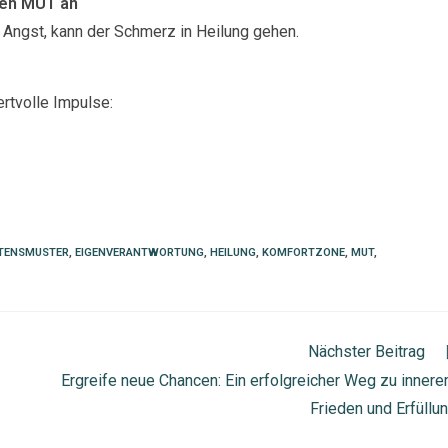
inen MUT an
 Angst, kann der Schmerz in Heilung gehen.
ertvolle Impulse:
LTENSMUSTER
,
EIGENVERANTWORTUNG
,
HEILUNG
,
KOMFORTZONE
,
MUT
,
Nächster Beitrag
Ergreife neue Chancen: Ein erfolgreicher Weg zu inner
Frieden und Erfüllu