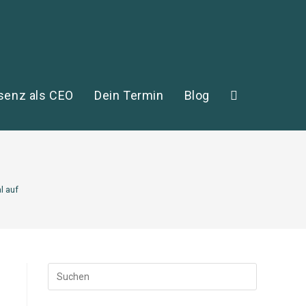
senz als CEO
Dein Termin
Blog
Website-
Suche
l auf
umschalten