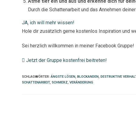
Atme tief ein und aus und erkenne dich für de
Durch die Schattenarbeit und das Annehmen deiner
JA, ich will mehr wissen!
Hole dir zusätzlich gerne kostenlos Inspiration und w
Sei herzlich willkommen in meiner Facebook Gruppe!
Jetzt der Gruppe kostenfrei beitreten!
SCHLAGWÖRTER
:
ÄNGSTE LÖSEN
,
BLOCKANDEN
,
DESTRUKTIVE VERHA
SCHATTENARBEIT
,
SCHMERZ
,
VERÄNDERUNG
Weitere
Artikel
ansehen