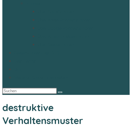
Podcast
Über Spotify hören
Über Apple Podcasts hören
Über Google Podcasts hören
Über Amazon Music hören
Über Deezer hören
Seelen-Essenz als CEO
Dein Termin
Blog
Website-Suche umschalten
destruktive
Verhaltensmuster