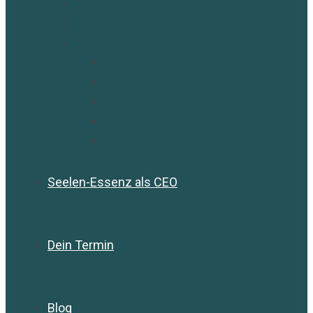
Kurse / Events
Onlineshop
Podcast
Über Spotify hören
Über Apple Podcasts hören
Über Google Podcasts hören
Über Amazon Music hören
Über Deezer hören
Seelen-Essenz als CEO
Dein Termin
Blog