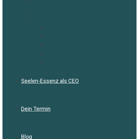
Kurse / Events
Onlineshop
Podcast
Über Spotify hören
Über Apple Podcasts hören
Über Google Podcasts hören
Über Amazon Music hören
Über Deezer hören
Seelen-Essenz als CEO
Dein Termin
Blog