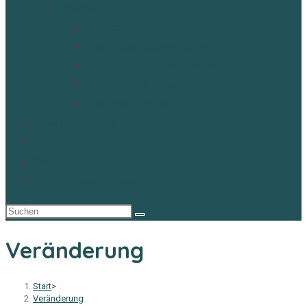
Podcast
Über Spotify hören
Über Apple Podcasts hören
Über Google Podcasts hören
Über Amazon Music hören
Über Deezer hören
Seelen-Essenz als CEO
Dein Termin
Blog
Website-Suche umschalten
Veränderung
Start
>
Veränderung