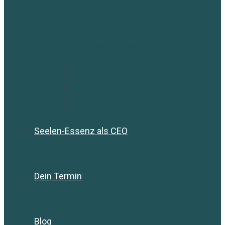
Kurse / Events
Onlineshop
Podcast
Über Spotify hören
Über Apple Podcasts hören
Über Google Podcasts hören
Über Amazon Music hören
Über Deezer hören
Seelen-Essenz als CEO
Dein Termin
Blog