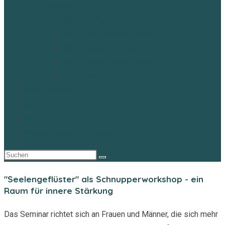
Podcast
Über Spotify hören
Über Apple Podcasts hören
Über Google Podcasts hören
Über Amazon Music hören
Über Deezer hören
Seelen-Essenz als CEO
Dein Termin
Blog
Website-Suche umschalten
"Seelengeflüster" als Schnupperworkshop - ein
Raum für innere Stärkung
Das Seminar richtet sich an Frauen und Männer, die sich mehr