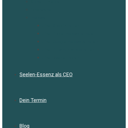
Kurse / Events
Onlineshop
Podcast
Über Spotify hören
Über Apple Podcasts hören
Über Google Podcasts hören
Über Amazon Music hören
Über Deezer hören
Seelen-Essenz als CEO
Dein Termin
Blog