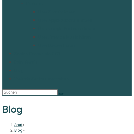
Podcast
Über Spotify hören
Über Apple Podcasts hören
Über Google Podcasts hören
Über Amazon Music hören
Über Deezer hören
Seelen-Essenz als CEO
Dein Termin
Blog
Website-Suche umschalten
Blog
Start
>
Blog
>