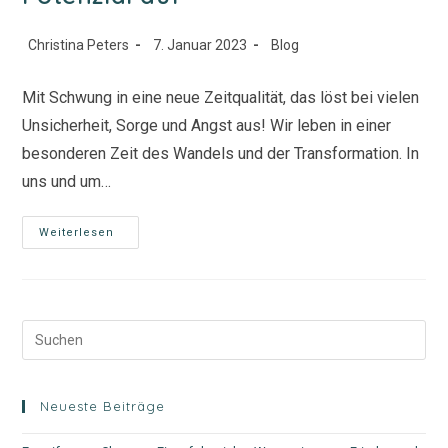
Beitrags-
Beitrag
Beitrags-
Christina Peters
7. Januar 2023
Blog
Autor:
veröffentlicht:
Kategorie:
Mit Schwung in eine neue Zeitqualität, das löst bei vielen
Unsicherheit, Sorge und Angst aus! Wir leben in einer
besonderen Zeit des Wandels und der Transformation. In
uns und um…
Was
Weiterlesen
Sind
Ängste
Und
Warum
Zeigen
Uns
Diese
Unser
Größtes
Potenzial
Auf
Neueste Beiträge