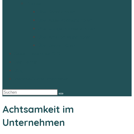
Podcast
Über Spotify hören
Über Apple Podcasts hören
Über Google Podcasts hören
Über Amazon Music hören
Über Deezer hören
Seelen-Essenz als CEO
Dein Termin
Blog
Website-Suche umschalten
Achtsamkeit im
Unternehmen