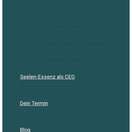
Kurse / Events
Onlineshop
Podcast
Über Spotify hören
Über Apple Podcasts hören
Über Google Podcasts hören
Über Amazon Music hören
Über Deezer hören
Seelen-Essenz als CEO
Dein Termin
Blog