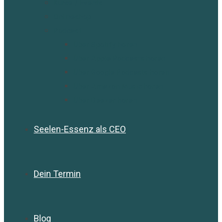
Kurse / Events
Onlineshop
Podcast
Über Spotify hören
Über Apple Podcasts hören
Über Google Podcasts hören
Über Amazon Music hören
Über Deezer hören
Seelen-Essenz als CEO
Dein Termin
Blog