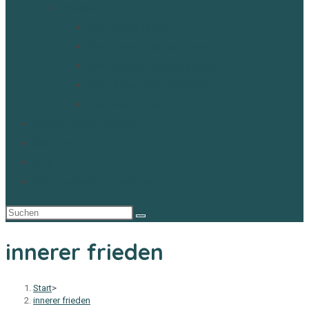
Podcast
Über Spotify hören
Über Apple Podcasts hören
Über Google Podcasts hören
Über Amazon Music hören
Über Deezer hören
Seelen-Essenz als CEO
Dein Termin
Blog
Website-Suche umschalten
innerer frieden
Start
>
innerer frieden