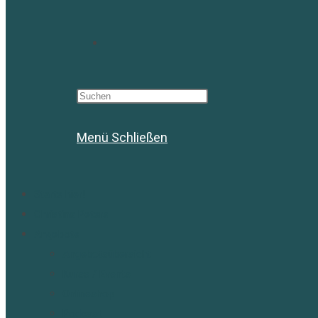
Website-
Suche
Menü
Schließen
umschalten
Starte hier!
Christina Peters
Angebote
Angebotsübersicht
Kurse / Events
Onlineshop
Podcast