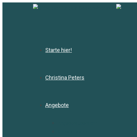
Zum
Inhalt
springen
Starte hier!
Christina Peters
Angebote
Angebotsübersicht
Kurse / Events