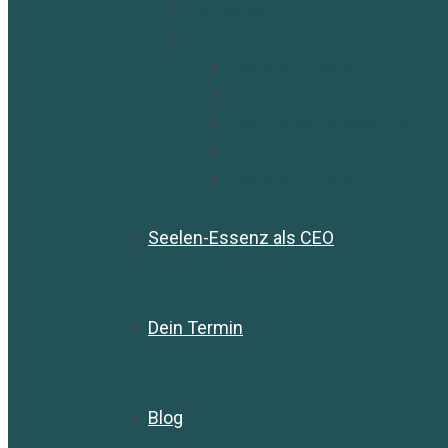
Onlineshop
Podcast
Über Spotify hören
Über Apple Podcasts hören
Über Google Podcasts hören
Über Amazon Music hören
Über Deezer hören
Seelen-Essenz als CEO
Dein Termin
Blog