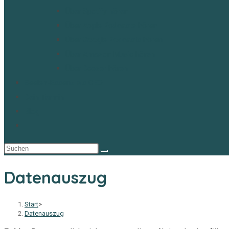
Über Spotify hören
Über Apple Podcasts hören
Über Google Podcasts hören
Über Amazon Music hören
Über Deezer hören
Seelen-Essenz als CEO
Dein Termin
Blog
Website-
Suche
umschalten
Datenauszug
Start
>
Datenauszug