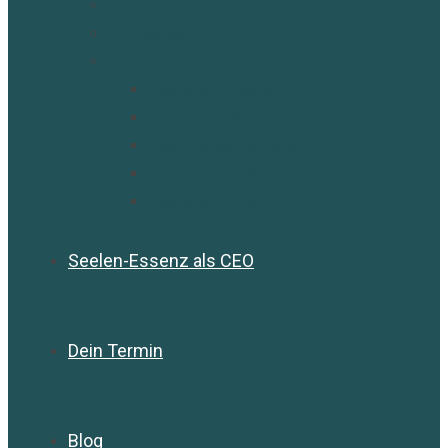
Kurse / Events
Onlineshop
Podcast
Über Spotify hören
Über Apple Podcasts hören
Über Google Podcasts hören
Über Amazon Music hören
Über Deezer hören
Seelen-Essenz als CEO
Dein Termin
Blog