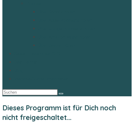
Podcast
Über Spotify hören
Über Apple Podcasts hören
Über Google Podcasts hören
Über Amazon Music hören
Über Deezer hören
Seelen-Essenz als CEO
Dein Termin
Blog
Website-Suche umschalten
Dieses Programm ist für Dich noch
nicht freigeschaltet...